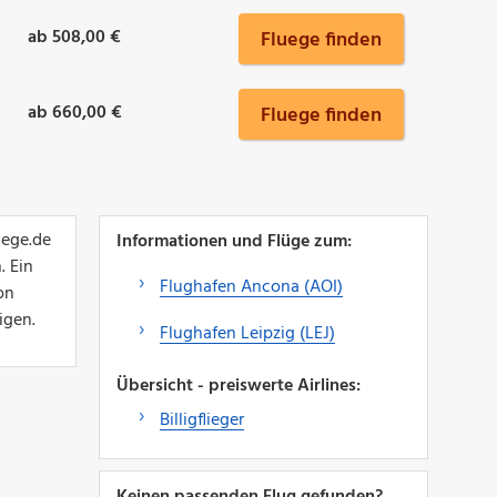
ab 508,00 €
Fluege finden
ab 660,00 €
Fluege finden
uege.de
Informationen und Flüge zum:
. Ein
Flughafen Ancona (AOI)
on
igen.
Flughafen Leipzig (LEJ)
Übersicht - preiswerte Airlines:
Billigflieger
Keinen passenden Flug gefunden?