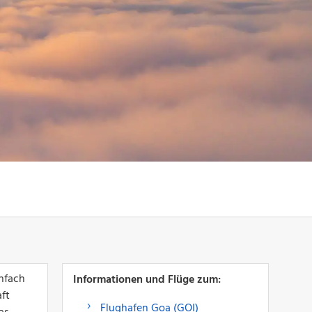
infach
Informationen und Flüge zum:
aft
Flughafen Goa (GOI)