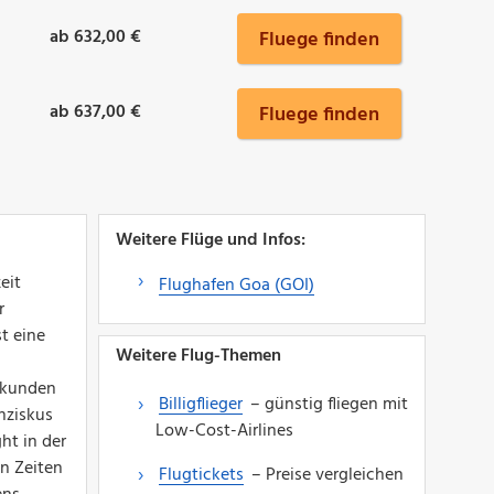
ab 632,00 €
Fluege finden
ab 637,00 €
Fluege finden
Weitere Flüge und Infos:
eit
Flughafen Goa (GOI)
r
t eine
Weitere Flug-Themen
erkunden
Billigflieger
– günstig fliegen mit
nziskus
Low-Cost-Airlines
ht in der
n Zeiten
Flugtickets
– Preise vergleichen