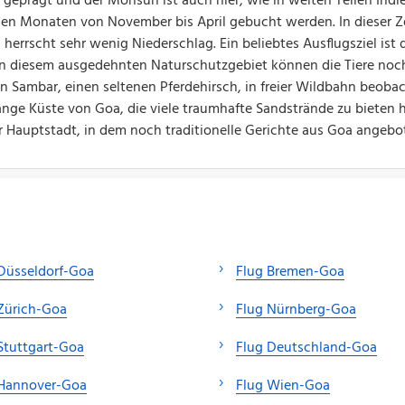
h geprägt und der Monsun ist auch hier, wie in weiten Teilen Indi
den Monaten von November bis April gebucht werden. In dieser Ze
herrscht sehr wenig Niederschlag. Ein beliebtes Ausflugsziel ist 
 In diesem ausgedehnten Naturschutzgebiet können die Tiere noc
n Sambar, einen seltenen Pferdehirsch, in freier Wildbahn beoba
ange Küste von Goa, die viele traumhafte Sandstrände zu bieten h
r Hauptstadt, in dem noch traditionelle Gerichte aus Goa angebo
Düsseldorf-Goa
Flug Bremen-Goa
Zürich-Goa
Flug Nürnberg-Goa
Stuttgart-Goa
Flug Deutschland-Goa
 Hannover-Goa
Flug Wien-Goa