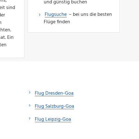
ens,
und günstig buchen
it sind
Flugsuche
– bei uns die besten
der
Flüge finden
h
chten.
at. Ein
ten
Flug Dresden-Goa
Flug Salzburg-Goa
Flug Leipzig-Goa