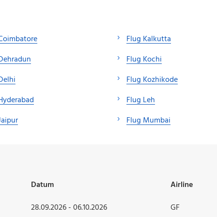
 Coimbatore
Flug Kalkutta
 Dehradun
Flug Kochi
Delhi
Flug Kozhikode
 Hyderabad
Flug Leh
Jaipur
Flug Mumbai
Datum
Airline
28.09.2026 - 06.10.2026
GF