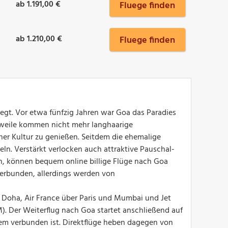
ab 1.191,00 €
Fluege finden
ab 1.210,00 €
Fluege finden
iegt. Vor etwa fünfzig Jahren war Goa das Paradies
lerweile kommen nicht mehr langhaarige
her Kultur zu genießen. Seitdem die ehemalige
ln. Verstärkt verlocken auch attraktive Pauschal-
en, können bequem online billige Flüge nach Goa
erbunden, allerdings werden von
r Doha, Air France über Paris und Mumbai und Jet
). Der Weiterflug nach Goa startet anschließend auf
sem verbunden ist. Direktflüge heben dagegen von