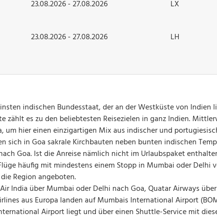
23.08.2026 - 27.08.2026
LX
23.08.2026 - 27.08.2026
LH
einsten indischen Bundesstaat, der an der Westküste von Indien l
e zählt es zu den beliebtesten Reisezielen in ganz Indien. Mitt
 um hier einen einzigartigen Mix aus indischer und portugiesisc
den sich in Goa sakrale Kirchbauten neben bunten indischen Tempe
 nach Goa. Ist die Anreise nämlich nicht im Urlaubspaket enthalt
lüge häufig mit mindestens einem Stopp in Mumbai oder Delhi v
n die Region angeboten.
e Air India über Mumbai oder Delhi nach Goa, Quatar Airways übe
rlines aus Europa landen auf Mumbais International Airport (BOM
ternational Airport liegt und über einen Shuttle-Service mit die