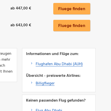
ab 447,00 €
Fluege finden
ab 643,00 €
Fluege finden
rzeugen
Informationen und Flüge zum:
n mehr
Flughafen Abu Dhabi (AUH)
ach
t Ihnen
Übersicht - preiswerte Airlines:
Billigflieger
Keinen passenden Flug gefunden?
Flug Abu Dhabi