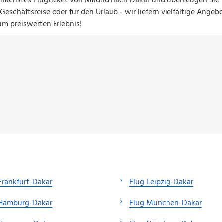
hr nächstes Flugticket von Madrid nach Dakar und überzeugen Sie 
eschäftsreise oder für den Urlaub - wir liefern vielfältige Angebo
um preiswerten Erlebnis!
Frankfurt-Dakar
Flug Leipzig-Dakar
 Hamburg-Dakar
Flug München-Dakar