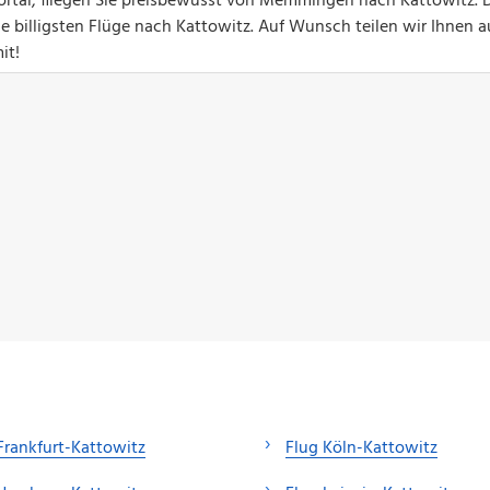
portal, fliegen Sie preisbewusst von Memmingen nach Kattowitz.
die billigsten Flüge nach Kattowitz. Auf Wunsch teilen wir Ihnen 
it!
Frankfurt-Kattowitz
Flug Köln-Kattowitz