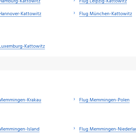
 Hamburg-Kattowitz
Flug Leipzig-Kattowitz
Hannover-Kattowitz
Flug München-Kattowitz
 Luxemburg-Kattowitz
 Memmingen-Krakau
Flug Memmingen-Polen
 Memmingen-Island
Flug Memmingen-Niederla