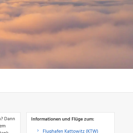
rn? Dann
Informationen und Flüge zum:
nem
Flughafen Kattowitz (KTW)