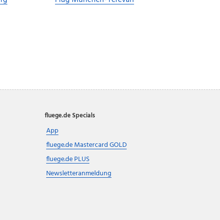
urg
Flug München-Yerevan