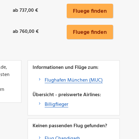
ab 737,00 €
Fluege finden
ab 760,00 €
Fluege finden
.de,
Informationen und Flüge zum:
lsten
Flughafen München (MUC)
ern
Übersicht - preiswerte Airlines:
Billigflieger
Keinen passenden Flug gefunden?
Flug Chandigarh