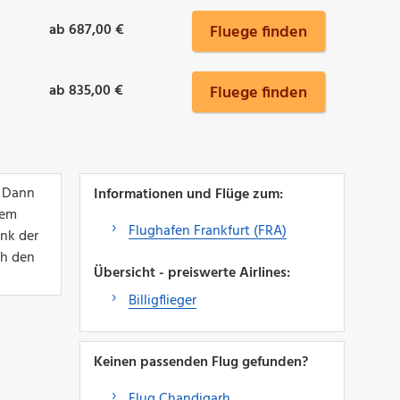
ab 687,00 €
Fluege finden
ab 835,00 €
Fluege finden
? Dann
Informationen und Flüge zum:
nem
Flughafen Frankfurt (FRA)
ank der
ch den
Übersicht - preiswerte Airlines:
Billigflieger
Keinen passenden Flug gefunden?
Flug Chandigarh