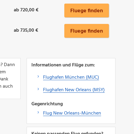
ab 720,00 €
Fluege finden
ab 735,00 €
Fluege finden
n? Dann
Informationen und Flüge zum:
nem
Flughafen München (MUC)
Dank
en auch
Flughafen New Orleans (MSY)
Gegenrichtung
Flug New Orleans-München
Keinen passenden Flug gefunden?