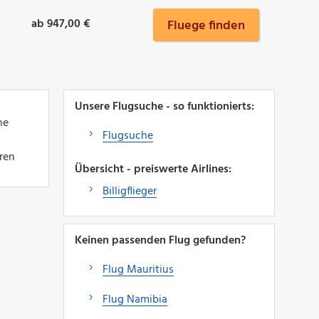
ab 947,00 €
Fluege finden
l
Unsere Flugsuche - so funktionierts:
ne
Flugsuche
ren
Übersicht - preiswerte Airlines:
Billigflieger
Keinen passenden Flug gefunden?
Flug Mauritius
Flug Namibia