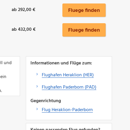
ab 292,00 €
Fluege finden
ab 432,00 €
Fluege finden
ll und
Informationen und Flüge zum:
Flughafen Heraklion (HER)
 ein
Flughafen Paderborn (PAD)
n.
Gegenrichtung
Flug Heraklion-Paderborn
Keinen passenden Flug gefunden?