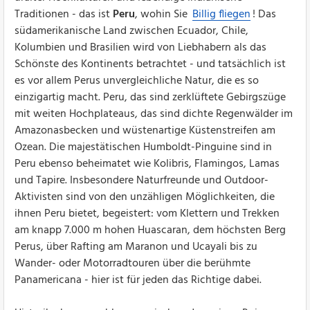
Traditionen - das ist
Peru
, wohin Sie
Billig fliegen
! Das
südamerikanische Land zwischen Ecuador, Chile,
Kolumbien und Brasilien wird von Liebhabern als das
Schönste des Kontinents betrachtet - und tatsächlich ist
es vor allem Perus unvergleichliche Natur, die es so
einzigartig macht. Peru, das sind zerklüftete Gebirgszüge
mit weiten Hochplateaus, das sind dichte Regenwälder im
Amazonasbecken und wüstenartige Küstenstreifen am
Ozean. Die majestätischen Humboldt-Pinguine sind in
Peru ebenso beheimatet wie Kolibris, Flamingos, Lamas
und Tapire. Insbesondere Naturfreunde und Outdoor-
Aktivisten sind von den unzähligen Möglichkeiten, die
ihnen Peru bietet, begeistert: vom Klettern und Trekken
am knapp 7.000 m hohen Huascaran, dem höchsten Berg
Perus, über Rafting am Maranon und Ucayali bis zu
Wander- oder Motorradtouren über die berühmte
Panamericana - hier ist für jeden das Richtige dabei.