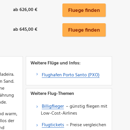
ab 626,00 €
Fluege finden
ab 645,00 €
Fluege finden
Weitere Flüge und Infos:
Madeira.
Flughafen Porto Santo (PXO)
m Sand.
ine
Weitere Flug-Themen
Währung
nde.
Billigflieger
– günstig fliegen mit
Low-Cost-Airlines
ind warm,
los der
Flugtickets
– Preise vergleichen
und