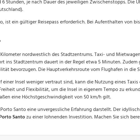
 6 Stunden, je nach Dauer des jeweiligen Zwischenstopps. Die U
utschland).
o, ist ein gültiger Reisepass erforderlich. Bei Aufenthalten von 
o
 Kilometer nordwestlich des Stadtzentrums. Taxi- und Mietwagens
ahrt ins Stadtzentrum dauert in der Regel etwa 5 Minuten. Zudem
bilität bevorzugen. Die Hauptverkehrsroute vom Flughafen in die St
 einer Insel weniger vertraut sind, kann die Nutzung eines Taxis 
iheit und Flexibilität, um die Insel in eigenem Tempo zu erkunden
traßen eine Höchstgeschwindigkeit von 50 km/h gilt.
 Porto Santo eine unvergessliche Erfahrung darstellt. Der idyllis
Porto Santo
zu einer lohnenden Investition. Machen Sie sich bere