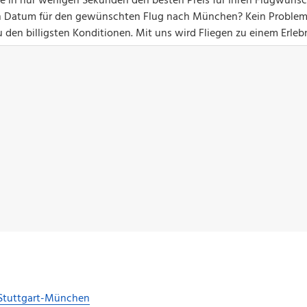
Sie in nur wenigen Sekunden den besten Preis für Ihren Flugwuns
n Datum für den gewünschten Flug nach München? Kein Problem
 den billigsten Konditionen. Mit uns wird Fliegen zu einem Erlebn
 Stuttgart-München