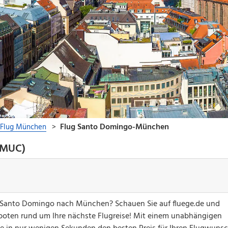
(MUC)
on Santo Domingo nach München? Schauen Sie auf fluege.de und
boten rund um Ihre nächste Flugreise! Mit einem unabhängigen