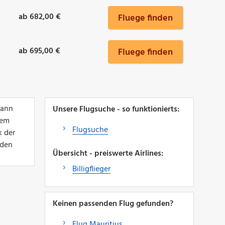
ab 682,00 €
Fluege finden
ab 695,00 €
Fluege finden
Dann
Unsere Flugsuche - so funktionierts:
nem
Flugsuche
k der
 den
Übersicht - preiswerte Airlines:
Billigflieger
Keinen passenden Flug gefunden?
Flug Mauritius