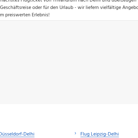
hr nächstes Flugticket von Trivandrum nach Delhi und überzeugen 
eschäftsreise oder für den Urlaub - wir liefern vielfältige Angebo
um preiswerten Erlebnis!
Düsseldorf-Delhi
Flug Leipzig-Delhi