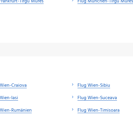
Frankfurt-Tirgu Mures
Flug München-Tirgu Mure
Wien-Craiova
Flug Wien-Sibiu
Wien-Iasi
Flug Wien-Suceava
 Wien-Rumänien
Flug Wien-Timisoara