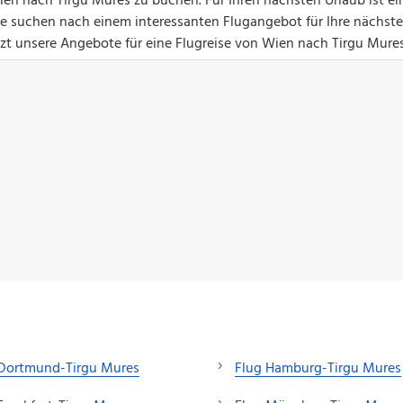
ien nach Tirgu Mures zu buchen. Für Ihren nächsten Urlaub ist ei
Sie suchen nach einem interessanten Flugangebot für Ihre nächste
tzt unsere Angebote für eine Flugreise von Wien nach Tirgu Mures
 Dortmund-Tirgu Mures
Flug Hamburg-Tirgu Mures