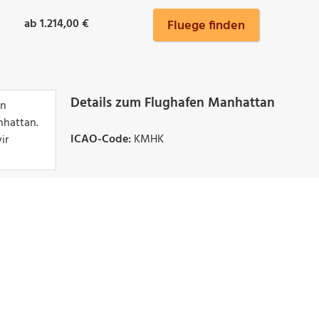
ab 1.214,00 €
Fluege finden
Details zum Flughafen Manhattan
on
nhattan.
ICAO-Code:
KMHK
ir