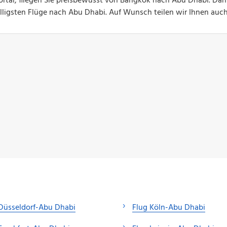
ortal, fliegen Sie preisbewusst von Bangkok nach Abu Dhabi. Dan
billigsten Flüge nach Abu Dhabi. Auf Wunsch teilen wir Ihnen auc
Düsseldorf-Abu Dhabi
Flug Köln-Abu Dhabi