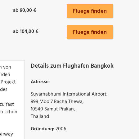
ab 90,00 €
Fluege finden
ab 104,00 €
Fluege finden
Details zum Flughafen Bangkok
en von
urden
Adresse:
 Projekt
 des
Suvarnabhumi International Airport
,
999 Moo 7 Racha Thewa
,
zu fast
10540
Samut Prakan
,
en schon
Thailand
Gründung:
2006
 Airway