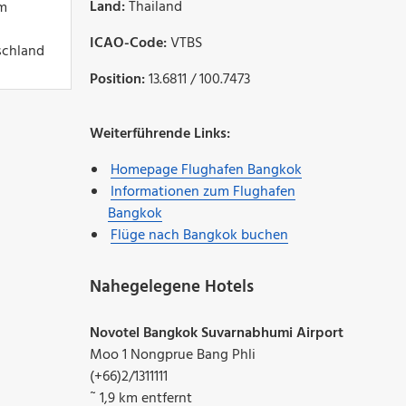
Land:
Thailand
m
ICAO-Code:
VTBS
schland
Position:
13.6811 / 100.7473
Weiterführende Links:
Homepage Flughafen Bangkok
Informationen zum Flughafen
Bangkok
Flüge nach Bangkok buchen
Nahegelegene Hotels
Novotel Bangkok Suvarnabhumi Airport
Moo 1 Nongprue Bang Phli
(+66)2/1311111
˜ 1,9 km entfernt