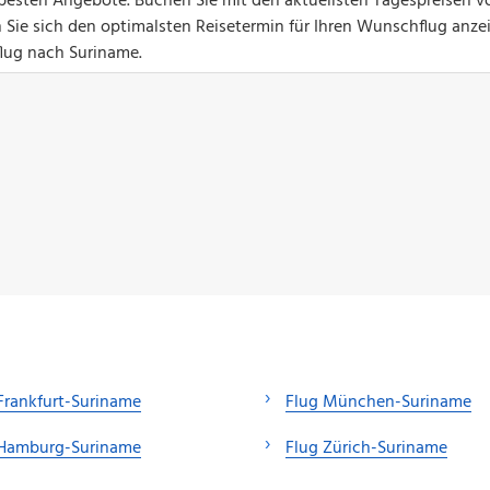
ie besten Angebote. Buchen Sie mit den aktuellsten Tagespreisen v
 Sie sich den optimalsten Reisetermin für Ihren Wunschflug anze
gflug nach Suriname.
Frankfurt-Suriname
Flug München-Suriname
 Hamburg-Suriname
Flug Zürich-Suriname