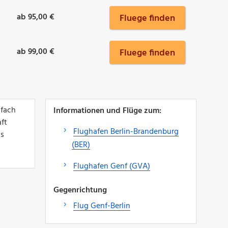
ab 95,00 €
Fluege finden
ab 99,00 €
Fluege finden
nfach
Informationen und Flüge zum:
aft
Flughafen Berlin-Brandenburg
as
(BER)
Flughafen Genf (GVA)
Gegenrichtung
Flug Genf-Berlin