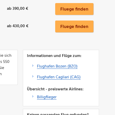
ab 390,00 €
Fluege finden
ab 430,00 €
Fluege finden
ie sich
Informationen und Flüge zum:
ls 550
Flughafen Bozen (BZO)
Sie
n
Flughafen Cagliari (CAG)
Übersicht - preiswerte Airlines:
Billigflieger
Keinen passenden Flug gefunden?