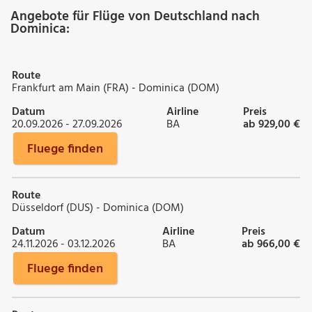
Angebote für Flüge von Deutschland nach
Dominica:
Route
Frankfurt am Main (FRA) - Dominica (DOM)
Datum
Airline
Preis
20.09.2026 - 27.09.2026
BA
ab 929,00 €
Fluege finden
Route
Düsseldorf (DUS) - Dominica (DOM)
Datum
Airline
Preis
24.11.2026 - 03.12.2026
BA
ab 966,00 €
Fluege finden