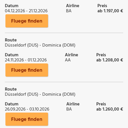
Datum
Airline
Preis
04.12.2026 - 21.12.2026
BA
ab 1.197,00 €
Fluege finden
Route
Düsseldorf (DUS) - Dominica (DOM)
Datum
Airline
Preis
24.11.2026 - 01.12.2026
AA
ab 1.208,00 €
Fluege finden
Route
Düsseldorf (DUS) - Dominica (DOM)
Datum
Airline
Preis
26.09.2026 - 03.10.2026
BA
ab 1.260,00 €
Fluege finden