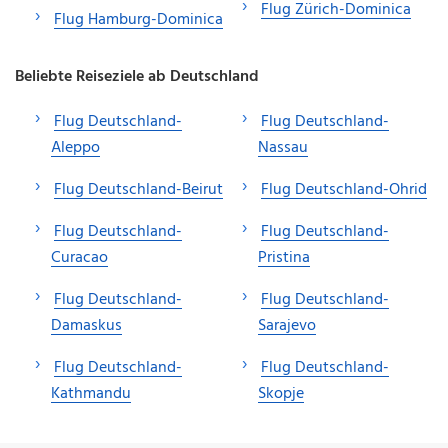
Flug Zürich-Dominica
Flug Hamburg-Dominica
Beliebte Reiseziele ab Deutschland
Flug Deutschland-
Flug Deutschland-
Aleppo
Nassau
Flug Deutschland-Beirut
Flug Deutschland-Ohrid
Flug Deutschland-
Flug Deutschland-
Curacao
Pristina
Flug Deutschland-
Flug Deutschland-
Damaskus
Sarajevo
Flug Deutschland-
Flug Deutschland-
Kathmandu
Skopje