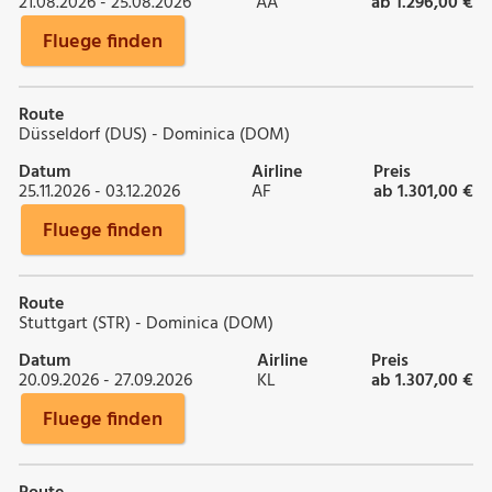
21.08.2026 - 25.08.2026
AA
ab 1.296,00 €
Fluege finden
Route
Düsseldorf (DUS) - Dominica (DOM)
Datum
Airline
Preis
25.11.2026 - 03.12.2026
AF
ab 1.301,00 €
Fluege finden
Route
Stuttgart (STR) - Dominica (DOM)
Datum
Airline
Preis
20.09.2026 - 27.09.2026
KL
ab 1.307,00 €
Fluege finden