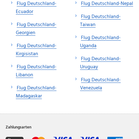
Flug Deutschland-
Flug Deutschland-Nepal
Ecuador
Flug Deutschland-
Flug Deutschland-
Taiwan
Georgien
Flug Deutschland-
Flug Deutschland-
Uganda
Kirgisistan
Flug Deutschland-
Flug Deutschland-
Uruguay
Libanon
Flug Deutschland-
Flug Deutschland-
Venezuela
Madagaskar