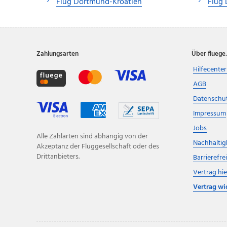
Flug Dortmund-Kroatien
Flug 