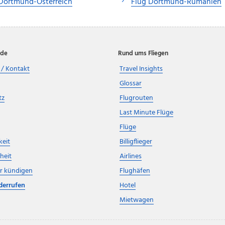
Dortmund-Österreich
Flug Dortmund-Rumänien