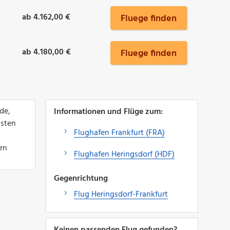
ab 4.162,00 €
Fluege finden
ab 4.180,00 €
Fluege finden
de,
Informationen und Flüge zum:
lsten
Flughafen Frankfurt (FRA)
ern
Flughafen Heringsdorf (HDF)
Gegenrichtung
Flug Heringsdorf-Frankfurt
Keinen passenden Flug gefunden?