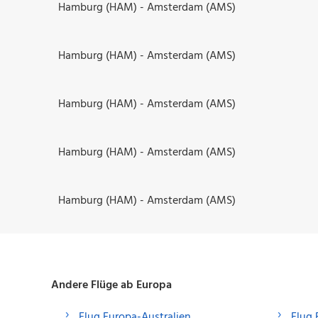
Hamburg (HAM) - Amsterdam (AMS)
Hamburg (HAM) - Amsterdam (AMS)
Hamburg (HAM) - Amsterdam (AMS)
Hamburg (HAM) - Amsterdam (AMS)
Hamburg (HAM) - Amsterdam (AMS)
Andere Flüge ab Europa
Flug Europa-Australien
Flug 