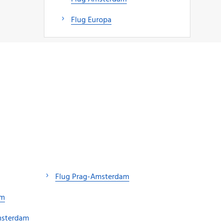
Flug Europa
Flug Prag-Amsterdam
am
msterdam