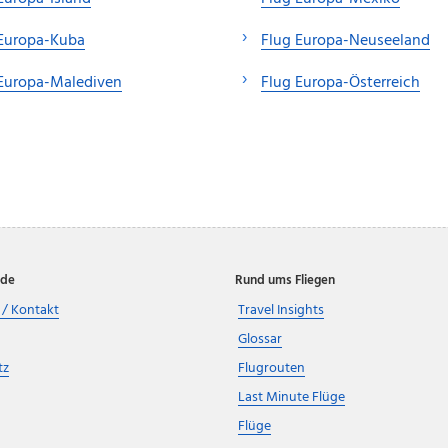
 Europa-Kuba
Flug Europa-Neuseeland
 Europa-Malediven
Flug Europa-Österreich