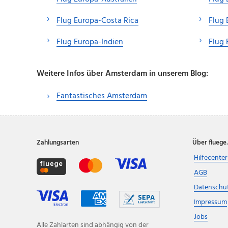
Flug Europa-Costa Rica
Flug
Flug Europa-Indien
Flug
Weitere Infos über Amsterdam in unserem Blog:
Fantastisches Amsterdam