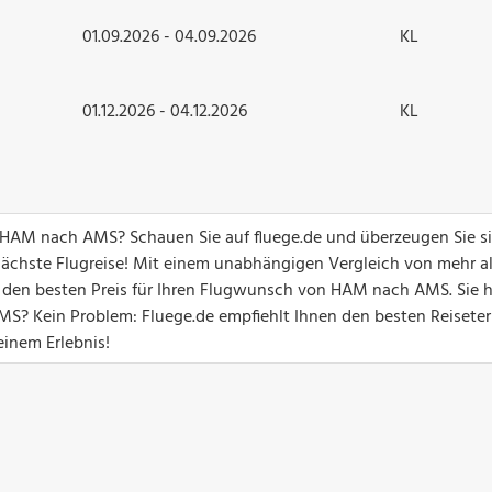
01.09.2026 - 04.09.2026
KL
01.12.2026 - 04.12.2026
KL
n HAM nach AMS? Schauen Sie auf fluege.de und überzeugen Sie s
ächste Flugreise! Mit einem unabhängigen Vergleich von mehr a
en den besten Preis für Ihren Flugwunsch von HAM nach AMS. Sie 
S? Kein Problem: Fluege.de empfiehlt Ihnen den besten Reisete
einem Erlebnis!