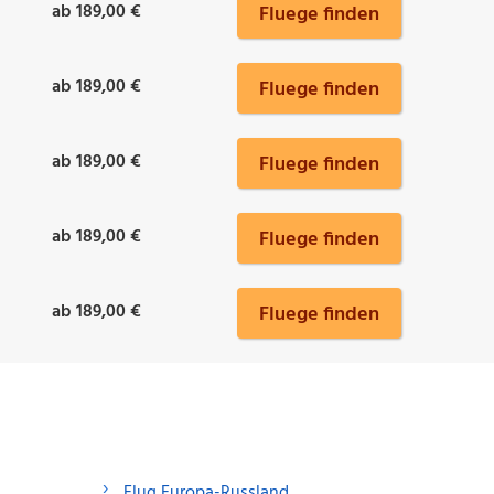
ab 189,00 €
Fluege finden
ab 189,00 €
Fluege finden
ab 189,00 €
Fluege finden
ab 189,00 €
Fluege finden
ab 189,00 €
Fluege finden
Flug Europa-Russland