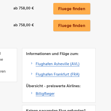
ab 758,00 €
Fluege finden
ab 758,00 €
Fluege finden
l
Informationen und Flüge zum:
ne
Flughafen Asheville (AVL)
hren
Flughafen Frankfurt (FRA)
Übersicht - preiswerte Airlines:
Billigflieger
Keinen passenden Flug gefunden?