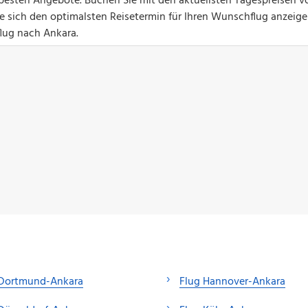
ie besten Angebote. Buchen Sie mit den aktuellsten Tagespreisen v
ie sich den optimalsten Reisetermin für Ihren Wunschflug anzeige
flug nach Ankara.
 Dortmund-Ankara
Flug Hannover-Ankara