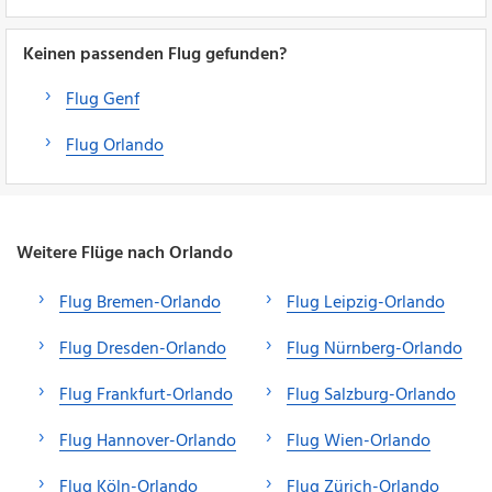
Keinen passenden Flug gefunden?
Flug Genf
Flug Orlando
Weitere Flüge nach Orlando
Flug Bremen-Orlando
Flug Leipzig-Orlando
Flug Dresden-Orlando
Flug Nürnberg-Orlando
Flug Frankfurt-Orlando
Flug Salzburg-Orlando
Flug Hannover-Orlando
Flug Wien-Orlando
Flug Köln-Orlando
Flug Zürich-Orlando