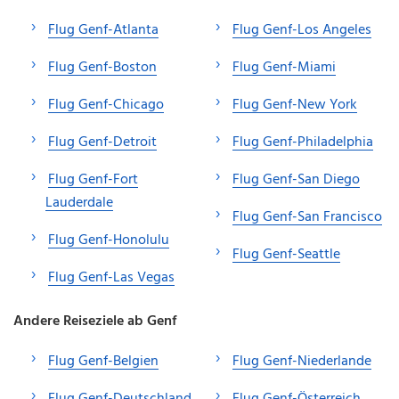
Flug Genf-Atlanta
Flug Genf-Los Angeles
Flug Genf-Boston
Flug Genf-Miami
Flug Genf-Chicago
Flug Genf-New York
Flug Genf-Detroit
Flug Genf-Philadelphia
Flug Genf-Fort
Flug Genf-San Diego
Lauderdale
Flug Genf-San Francisco
Flug Genf-Honolulu
Flug Genf-Seattle
Flug Genf-Las Vegas
Andere Reiseziele ab Genf
Flug Genf-Belgien
Flug Genf-Niederlande
Flug Genf-Deutschland
Flug Genf-Österreich