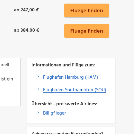
ab 247,00 €
Fluege finden
ab 384,00 €
Fluege finden
hnell
Informationen und Flüge zum:
Flughafen Hamburg (HAM)
ist ein
Flughafen Southampton (SOU)
Übersicht - preiswerte Airlines:
Billigflieger
Keinen passenden Flug gefunden?