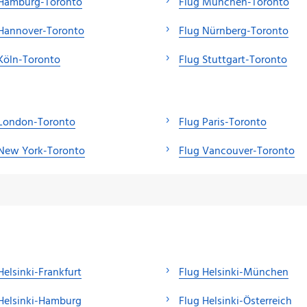
 Hamburg-Toronto
Flug München-Toronto
 Hannover-Toronto
Flug Nürnberg-Toronto
Köln-Toronto
Flug Stuttgart-Toronto
 London-Toronto
Flug Paris-Toronto
 New York-Toronto
Flug Vancouver-Toronto
Helsinki-Frankfurt
Flug Helsinki-München
Helsinki-Hamburg
Flug Helsinki-Österreich