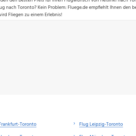
nden den besten Preis für Ihren Flugwunsch von Helsinki nach To
g nach Toronto? Kein Problem: Fluege.de empfiehlt Ihnen den b
ird Fliegen zu einem Erlebnis!
Frankfurt-Toronto
Flug Leipzig-Toronto