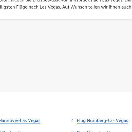
rtal, fliegen Sie preisbewusst von Innsbruck nach Las Vegas. Da
billigsten Flüge nach Las Vegas. Auf Wunsch teilen wir Ihnen auc
 Hannover-Las Vegas
Flug Nürnberg-Las Vegas