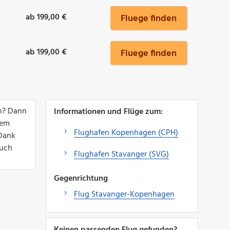
ab 199,00 €
Fluege finden
ab 199,00 €
Fluege finden
rn? Dann
Informationen und Flüge zum:
nem
Flughafen Kopenhagen (CPH)
 Dank
auch
Flughafen Stavanger (SVG)
Gegenrichtung
Flug Stavanger-Kopenhagen
Keinen passenden Flug gefunden?