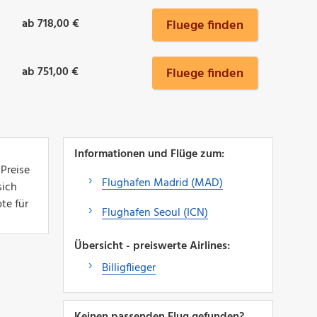
ab 718,00 €
Fluege finden
ab 751,00 €
Fluege finden
Informationen und Flüge zum:
 Preise
Flughafen Madrid (MAD)
sich
te für
Flughafen Seoul (ICN)
Übersicht - preiswerte Airlines:
Billigflieger
Keinen passenden Flug gefunden?