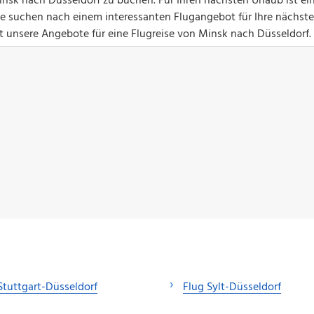
nsk nach Düsseldorf zu buchen. Für Ihren nächsten Urlaub ist ei
Sie suchen nach einem interessanten Flugangebot für Ihre nächste
zt unsere Angebote für eine Flugreise von Minsk nach Düsseldorf.
Stuttgart-Düsseldorf
Flug Sylt-Düsseldorf