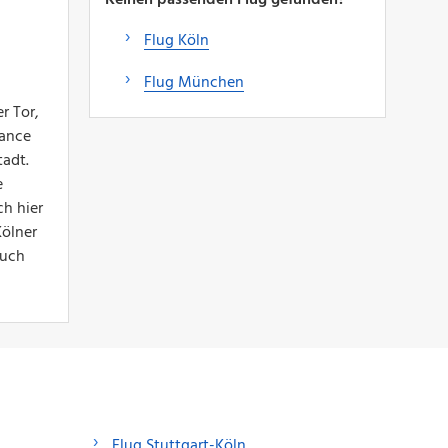
Flug Köln
Flug München
r Tor,
hance
tadt.
e
ch hier
Kölner
auch
Flug Stuttgart-Köln