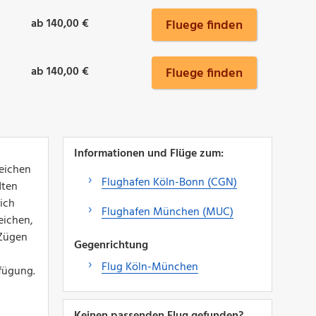
ab 140,00 €
Fluege finden
ab 140,00 €
Fluege finden
Informationen und Flüge zum:
reichen
Flughafen Köln-Bonn (CGN)
dten
sich
Flughafen München (MUC)
eichen,
 Zügen
Gegenrichtung
s
Flug Köln-München
fügung.
Keinen passenden Flug gefunden?