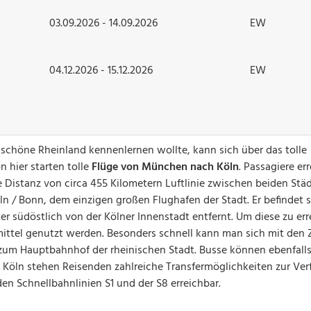
03.09.2026 - 14.09.2026
EW
04.12.2026 - 15.12.2026
EW
schöne Rheinland kennenlernen wollte, kann sich über das tolle
 hier starten tolle
Flüge von München nach Köln
. Passagiere er
e Distanz von circa 455 Kilometern Luftlinie zwischen beiden Stä
ln / Bonn, dem einzigen großen Flughafen der Stadt. Er befindet 
r südöstlich von der Kölner Innenstadt entfernt. Um diese zu err
mittel genutzt werden. Besonders schnell kann man sich mit den
 zum Hauptbahnhof der rheinischen Stadt. Busse können ebenfall
öln stehen Reisenden zahlreiche Transfermöglichkeiten zur Ver
en Schnellbahnlinien S1 und der S8 erreichbar.