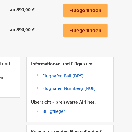
ab 890,00 €
Fluege finden
ab 894,00 €
Fluege finden
l und
Informationen und Flüge zum:
Flughafen Bali (DPS)
ein
Flughafen Nürnberg (NUE)
.
Übersicht - preiswerte Airlines:
Billigflieger
Keinen passenden Flug gefunden?