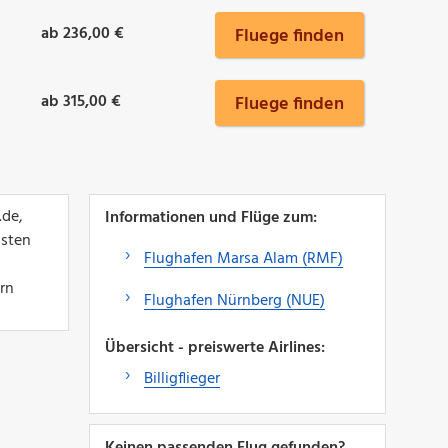
ab 236,00 €
Fluege finden
ab 315,00 €
Fluege finden
.de,
Informationen und Flüge zum:
lsten
Flughafen Marsa Alam (RMF)
ern
Flughafen Nürnberg (NUE)
Übersicht - preiswerte Airlines:
Billigflieger
Keinen passenden Flug gefunden?