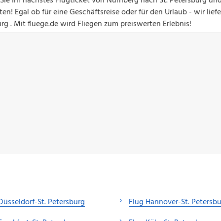
 Sie Ihr nächstes Flugticket von Nürnberg nach St. Petersburg un
! Egal ob für eine Geschäftsreise oder für den Urlaub - wir lief
urg . Mit fluege.de wird Fliegen zum preiswerten Erlebnis!
Düsseldorf-St. Petersburg
Flug Hannover-St. Petersb