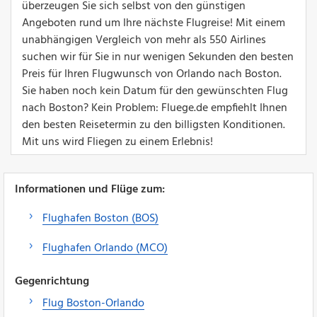
überzeugen Sie sich selbst von den günstigen
Angeboten rund um Ihre nächste Flugreise! Mit einem
unabhängigen Vergleich von mehr als 550 Airlines
suchen wir für Sie in nur wenigen Sekunden den besten
Preis für Ihren Flugwunsch von Orlando nach Boston.
Sie haben noch kein Datum für den gewünschten Flug
nach Boston? Kein Problem: Fluege.de empfiehlt Ihnen
den besten Reisetermin zu den billigsten Konditionen.
Mit uns wird Fliegen zu einem Erlebnis!
Informationen und Flüge zum:
Flughafen Boston (BOS)
Flughafen Orlando (MCO)
Gegenrichtung
Flug Boston-Orlando