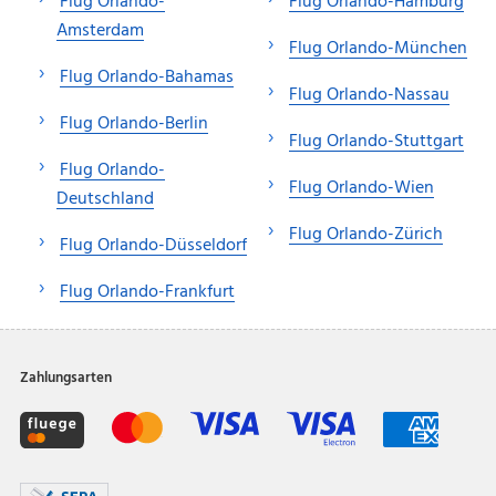
Flug Orlando-
Flug Orlando-Hamburg
Amsterdam
Flug Orlando-München
Flug Orlando-Bahamas
Flug Orlando-Nassau
Flug Orlando-Berlin
Flug Orlando-Stuttgart
Flug Orlando-
Flug Orlando-Wien
Deutschland
Flug Orlando-Zürich
Flug Orlando-Düsseldorf
Flug Orlando-Frankfurt