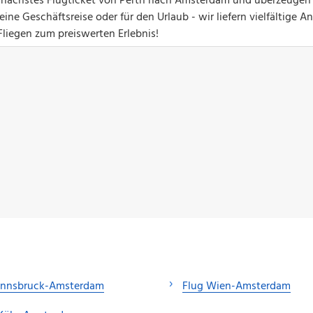
Ihr nächstes Flugticket von Perth nach Amsterdam und überzeugen 
ine Geschäftsreise oder für den Urlaub - wir liefern vielfältige 
Fliegen zum preiswerten Erlebnis!
 Innsbruck-Amsterdam
Flug Wien-Amsterdam