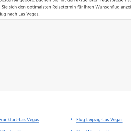
ie besten Angebote. Buchen Sie mit den aktuellsten Tagespreisen v
 Sie sich den optimalsten Reisetermin für Ihren Wunschflug anze
flug nach Las Vegas.
Frankfurt-Las Vegas
Flug Leipzig-Las Vegas