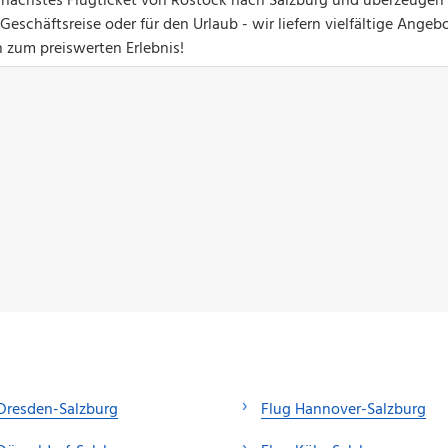
hr nächstes Flugticket von Rostock nach Salzburg und überzeugen 
eschäftsreise oder für den Urlaub - wir liefern vielfältige Angebo
n zum preiswerten Erlebnis!
Dresden-Salzburg
Flug Hannover-Salzburg