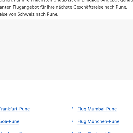
hen. Für Ihren nächsten Urlaub ist ein Billigflug-Angebot genau
santen Flugangebot für Ihre nächste Geschäftsreise nach Pune.
reise von Schweiz nach Pune.
Frankfurt-Pune
Flug Mumbai-Pune
 Goa-Pune
Flug München-Pune