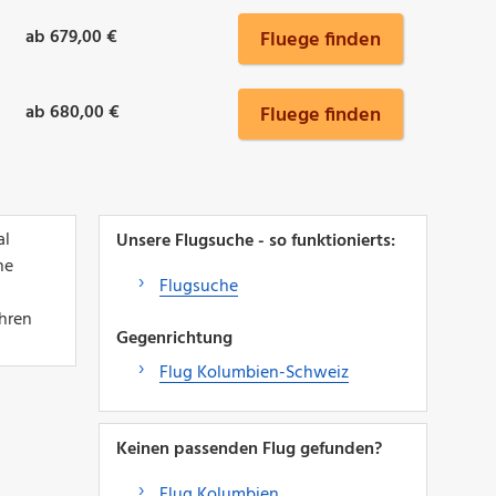
ab 679,00 €
Fluege finden
ab 680,00 €
Fluege finden
al
Unsere Flugsuche - so funktionierts:
ne
Flugsuche
Ihren
Gegenrichtung
Flug Kolumbien-Schweiz
Keinen passenden Flug gefunden?
Flug Kolumbien