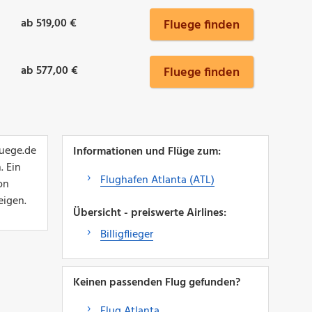
ab 519,00 €
Fluege finden
ab 577,00 €
Fluege finden
luege.de
Informationen und Flüge zum:
. Ein
Flughafen Atlanta (ATL)
on
eigen.
Übersicht - preiswerte Airlines:
Billigflieger
Keinen passenden Flug gefunden?
Flug Atlanta