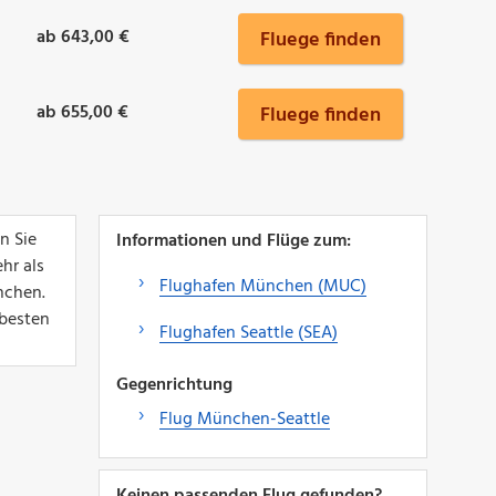
ab 643,00 €
Fluege finden
ab 655,00 €
Fluege finden
n Sie
Informationen und Flüge zum:
hr als
Flughafen München (MUC)
nchen.
 besten
Flughafen Seattle (SEA)
Gegenrichtung
Flug München-Seattle
Keinen passenden Flug gefunden?