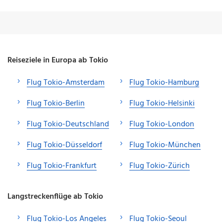
Reiseziele in Europa ab Tokio
Flug Tokio-Amsterdam
Flug Tokio-Hamburg
Flug Tokio-Berlin
Flug Tokio-Helsinki
Flug Tokio-Deutschland
Flug Tokio-London
Flug Tokio-Düsseldorf
Flug Tokio-München
Flug Tokio-Frankfurt
Flug Tokio-Zürich
Langstreckenflüge ab Tokio
Flug Tokio-Los Angeles
Flug Tokio-Seoul